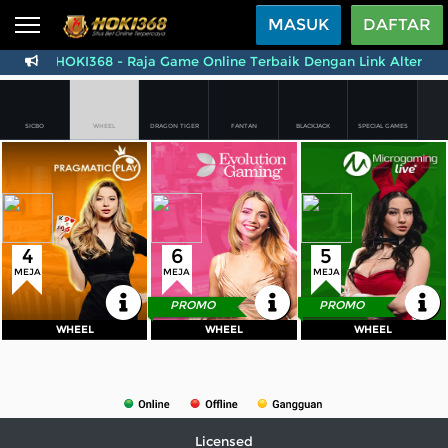
Beranda
MASUK
DAFTAR
tang Di HOKI368 - Raja Game Online Terbaik Dengan Link Alternati
Sports
BARU
PROMO
Live Casino
BARU
SICBO
WHEEL
DRAGON TIGER
FANTAN
BLACKJACK
SPECIAL GAMES
IDNPoker
BARU
Meja
Min
Max
Meja
Min
Max
Meja
Min
Max
Baccarat
5Rb
5Jt
Roulette
1Rb
20Jt
Roulette
1Rb
5Jt
Roulette
1Rb
20Jt
Baccarat
2Rb
10Jt
Baccarat
10Rb
7,5Jt
Slots
PROMO
Sicbo
2Rb
25Jt
Sicbo
2Rb
10Jt
Dragon Tiger
10Rb
7,5Jt
Blackjack
10Rb
50Jt
Dragon Tiger
10Rb
10Jt
Blackjack
25Rb
2,5Jt
Wheel
1Rb
1Jt
Blackjack
10Rb
20Jt
Sicbo
1Rb
5Jt
IDNLIVE
BARU
Dragon Tiger
5Rb
5Jt
Wheel
1Rb
10Jt
4
6
5
Stream N Spin
DAFTAR
MASUK
DAFTAR
MASUK
DAFTAR
MASUK
MEJA
MEJA
MEJA
KEMBALI
KEMBALI
KEMBALI
PROMO
PROMO
Arcade
PROMO
WHEEL
WHEEL
WHEEL
WHEEL
WHEEL
WHEEL
Table Games
Lottery
BARU
PROMO
IDNRaffle
Licensed