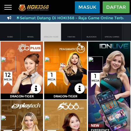
Beranda
MASUK
DAFTAR
🌟Selamat Datang Di HOKI368 - Raja Game Online Terbaik D
Sports
BARU
PROMO
Live Casino
BARU
SICBO
WHEEL
DRAGON TIGER
FANTAN
BLACKJACK
SPECIAL GAMES
IDNPoker
BARU
Meja
Min
Max
Meja
Min
Max
Meja
Min
Max
Baccarat
1Rb
10Jt
Baccarat
5Rb
5Jt
Baccarat
1Rb
5Jt
Dragon Tiger
1Rb
10Jt
Roulette
1Rb
20Jt
Slots
PROMO
Dragon Tiger
1Rb
5Jt
Roulette
1Rb
10Jt
Sicbo
2Rb
25Jt
Wheel
1Rb
10Jt
Blackjack
10Rb
50Jt
Roulette
1Rb
5Jt
Special Games
1Rb
10Jt
Wheel
1Rb
1Jt
IDNLIVE
BARU
Dragon Tiger
5Rb
5Jt
Sicbo
1Rb
5Jt
12
1
1
Special Games
1Rb
5Jt
Stream N Spin
DAFTAR
MASUK
DAFTAR
MASUK
MEJA
MEJA
MEJA
KEMBALI
KEMBALI
Arcade
PROMO
DRAGON-TIGER
DRAGON-TIGER
DRAGON-TIGER
DRAGON-TIGER
Table Games
Meja
Min
Max
Meja
Min
Max
Roulette
2Rb
20Jt
Baccarat
10Rb
5Jt
Sicbo
2Rb
2Jt
Roulette
1Rb
25Jt
Lottery
BARU
PROMO
Baccarat
1Rb
20Jt
Sic Bo
1Rb
25Jt
Blackjack
10Rb
20Jt
Dragon Tiger
10Rb
10Jt
Dragon Tiger
10Rb
1Jt
Special Games
1Rb
2Jt
IDNRaffle
Special Games
1Rb
10Jt