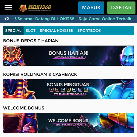
Beranda
MASUK
DAFTAR
🌟Selamat Datang Di HOKI368 - Raja Game Online Terbaik Deng
Sports
BARU
PROMO
SPECIAL
SLOT
SPECIAL HOKI368
SPORTBOOK
Live Casino
BARU
BONUS DEPOSIT HARIAN
IDNPoker
BARU
Slots
PROMO
IDNLIVE
BARU
KOMISI ROLLINGAN & CASHBACK
Stream N Spin
Arcade
PROMO
Table Games
WELCOME BONUS
Lottery
BARU
PROMO
IDNRaffle